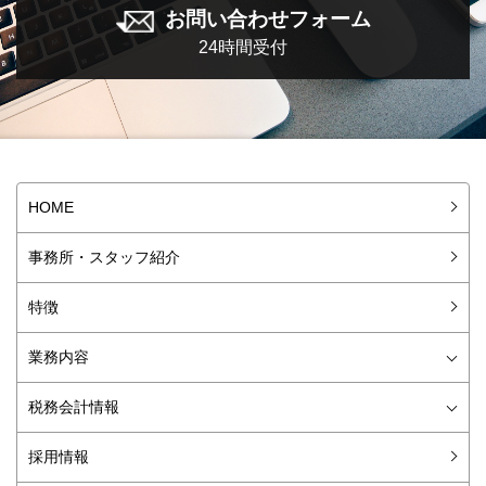
お問い合わせフォーム
24時間受付
HOME
事務所・スタッフ紹介
特徴
業務内容
会社設立
税務顧問・記帳代行
経理アウトソーシング
資金調達
株式公開・監査対応
外資系向けサービス
M&A
税務調査対策
税務会計情報
やさしい税務会計ニュース
旬の特集
会話形式で楽しく学ぶ税務基礎講座
WORDでそのまま使える経理総務書式集
経理総務担当者のための今月のお仕事カレンダー
採用情報