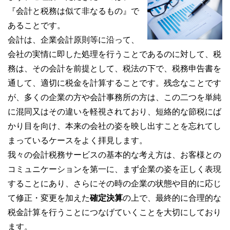
『会計と税務は似て非なるもの』で
あることです。
会計は、企業会計原則等に沿って、
会社の実情に即した処理を行うことであるのに対して、税
務は、その会計を前提として、税法の下で、税務申告書を
通して、適切に税金を計算することです。残念なことです
が、多くの企業の方や会計事務所の方は、この二つを単純
に混同又はその違いを軽視されており、短絡的な節税にば
かり目を向け、本来の会社の姿を映し出すことを忘れてし
まっているケースをよく拝見します。
我々の会計税務サービスの基本的な考え方は、お客様との
コミュニケーションを第一に、まず企業の姿を正しく表現
することにあり、さらにその時の企業の状態や目的に応じ
て修正・変更を加えた
確定決算
の上で、最終的に合理的な
税金計算を行うことにつなげていくことを大切にしており
ます。