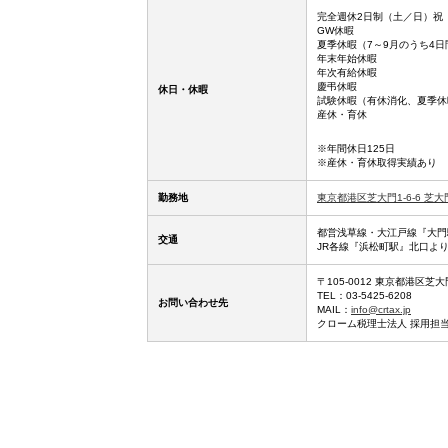
完全週休2日制（土／日）祝
GW休暇
夏季休暇（7～9月のうち4日
年末年始休暇
年次有給休暇
慶弔休暇
休日・休暇
試験休暇（有休消化、夏季休
産休・育休
※年間休日125日
※産休・育休取得実績あり
勤務地
東京都港区芝大門1-6-6 芝
都営浅草線・大江戸線『大門
交通
JR各線『浜松町駅』北口より
〒105-0012 東京都港区芝大
TEL：
03-5425-6208
お問い合わせ先
MAIL：
info@crtax.jp
クローム税理士法人 採用担