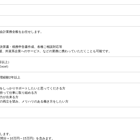
会計業務全般をお任せします。
決算書・税務申告書作成、各種ご相談対応等
支援、外資系企業へのサービス、などの業務に携わっていただくことも可能です。
目以上）
xcel）
理経験2年以上
をしっかりサポートしたいと思ってくださる方
持って仕事に取り組める方
力が出来る方
の両立を望み、メリハリのある働き方をしたい方
します。
間分＝10万円～15万円）を含みます。