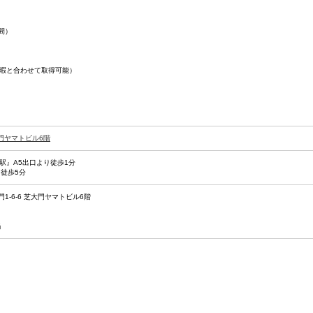
間）
暇と合わせて取得可能）
大門ヤマトビル6階
駅』A5出口より徒歩1分
徒歩5分
門1-6-6 芝大門ヤマトビル6階
当