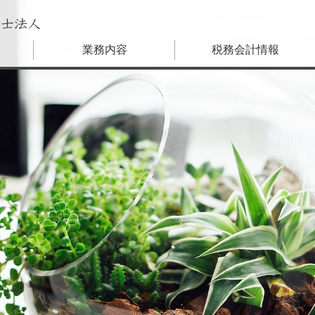
士
業務内容
税務会計情報
会社設立
やさしい税務会計ニュース
税務顧問・記帳代行
旬の特集
経理アウトソーシング
会話形式で楽しく学ぶ税務基礎講
資金調達
WORDでそのまま使える経理総務
株式公開・監査対応
経理総務担当者のための今月のお仕事カ
外資系向けサービス
M&A
税務調査対策