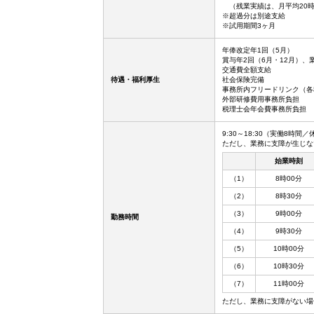
（残業実績は、月平均20
※超過分は別途支給
※試用期間3ヶ月
年俸改定年1回（5月）
賞与年2回（6月・12月）、
交通費全額支給
待遇・福利厚生
社会保険完備
事務所内フリードリンク（各
外部研修費用事務所負担
税理士会年会費事務所負担
9:30～18:30（実働8時間
ただし、業務に支障が生じな
始業時刻
（1）
8時00分
（2）
8時30分
（3）
9時00分
勤務時間
（4）
9時30分
（5）
10時00分
（6）
10時30分
（7）
11時00分
ただし、業務に支障がない場