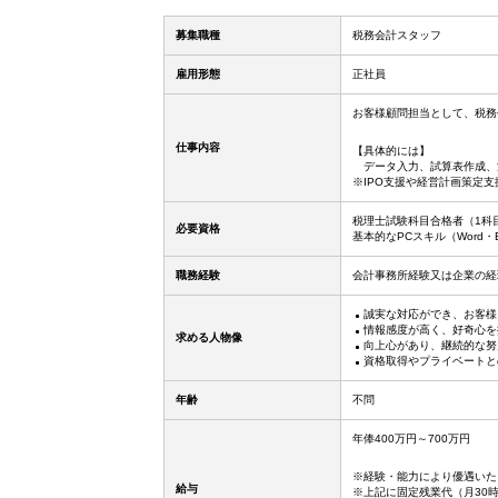
募集職種
税務会計スタッフ
雇用形態
正社員
お客様顧問担当として、税務
仕事内容
【具体的には】
データ入力、試算表作成、
※IPO支援や経営計画策定
税理士試験科目合格者（1科
必要資格
基本的なPCスキル（Word・E
職務経験
会計事務所経験又は企業の経
誠実な対応ができ、お客様
情報感度が高く、好奇心を
求める人物像
向上心があり、継続的な努
資格取得やプライベートと
年齢
不問
年俸400万円～700万円
※経験・能力により優遇いた
給与
※上記に固定残業代（月30時