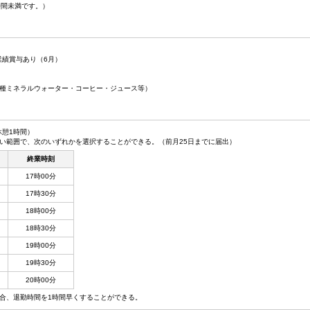
時間未満です。）
業績賞与あり（6月）
種ミネラルウォーター・コーヒー・ジュース等）
／休憩1時間）
い範囲で、次のいずれかを選択することができる。（前月25日までに届出）
終業時刻
17時00分
17時30分
18時00分
18時30分
19時00分
19時30分
20時00分
合、退勤時間を1時間早くすることができる。