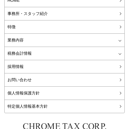
HOME
事務所・スタッフ紹介
特徴
業務内容
会社設立
税務顧問・記帳代行
経理アウトソーシング
資金調達
株式公開・監査対応
外資系向けサービス
M&A
税務調査対策
税務会計情報
やさしい税務会計ニュース
旬の特集
会話形式で楽しく学ぶ税務基礎講座
WORDでそのまま使える経理総務書式集
経理総務担当者のための今月のお仕事カレンダー
採用情報
お問い合わせ
個人情報保護方針
特定個人情報基本方針