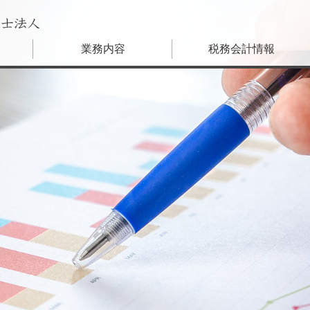
士
業務内容
税務会計情報
会社設立
やさしい税務会計ニュース
税務顧問・記帳代行
旬の特集
経理アウトソーシング
会話形式で楽しく学ぶ税務基礎講
資金調達
WORDでそのまま使える経理総務
株式公開・監査対応
経理総務担当者のための今月のお仕事カ
外資系向けサービス
M&A
税務調査対策